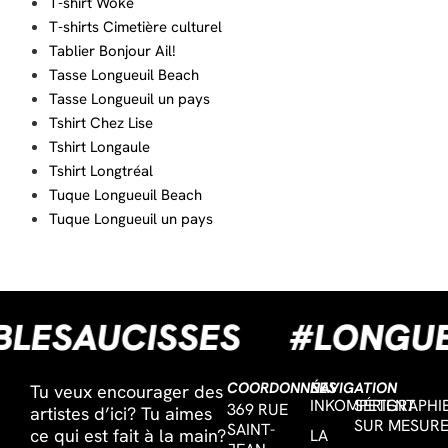
T-shirt Wôke
T-shirts Cimetière culturel
Tablier Bonjour Ail!
Tasse Longueuil Beach
Tasse Longueuil un pays
Tshirt Chez Lise
Tshirt Longaule
Tshirt Longtréal
Tuque Longueuil Beach
Tuque Longueuil un pays
OUBLESAUCISSES
#LON
COORDONNÉES
NAVIGATION
Tu veux encourager des
INKOMPETENT
SÉRIGRAPHI
369 RUE
artistes d’ici? Tu aimes
SUR MESUR
SAINT-
ce qui est fait à la main?
LA