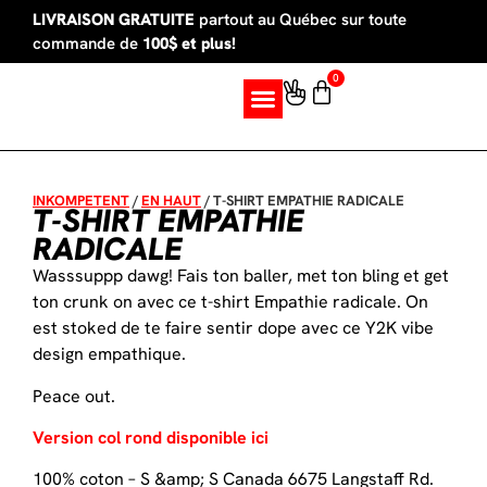
LIVRAISON GRATUITE
partout au Québec sur toute
commande de
100$ et plus!
0
SUR MESURE
INKOMPETENT
/
EN HAUT
/
T-SHIRT EMPATHIE RADICALE
T-SHIRT EMPATHIE
RADICALE
Wasssuppp dawg! Fais ton baller, met ton bling et get
ton crunk on avec ce t-shirt Empathie radicale. On
est stoked de te faire sentir dope avec ce Y2K vibe
design empathique.
Peace out.
Version col rond disponible ici
100% coton – S &amp; S Canada 6675 Langstaff Rd.