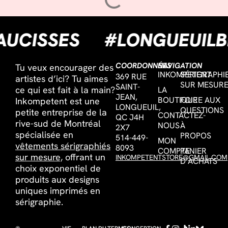
ESAUCISSES
#LONGUEU
COORDONNÉES
NAVIGATION
Tu veux encourager des
INKOMPETENT
SÉRIGRAPHI
369 RUE
artistes d’ici? Tu aimes
SUR MESUR
SAINT-
ce qui est fait à la main?
LA
JEAN,
BOUTIQUE
FOIRE AUX
Inkompetent est une
LONGUEUIL,
QUESTIONS
petite entreprise de la
CONTACTEZ-
QC J4H
rive-sud de Montréal
NOUS
À
2X7
spécialisée en
PROPOS
514-449-
MON
vêtements sérigraphiés
8093
COMPTE
PANIER
sur mesure,
offrant un
INKOMPETENTSTORE@GMAIL.COM
D’ACHATS
choix exponentiel de
produits aux designs
uniques imprimés en
sérigraphie.