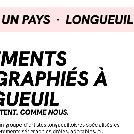
 PAYS
·
LONGUEUIL BE
EMENTS
GRAPHIÉS À
UEUIL
ETENT. COMME NOUS.
n groupe d’artistes longueuillois·es spécialisés·es
tements sérigraphiés drôles, adorables, ou