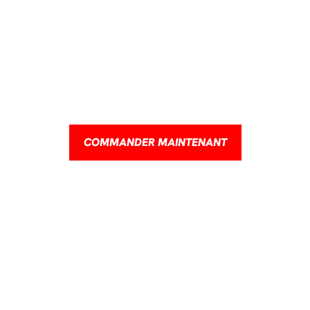
TOUTE NOUVELLE COLLECTION
ONGTRÉ
DISPONIBLE DÈS MAINTENANT EN LIGNE!
COMMANDER MAINTENANT