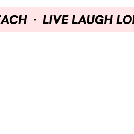
H
·
LIVE LAUGH LONGU