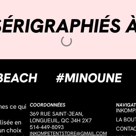
ÉRIGRAPHIÉS 
UEUILBEACH
#MIN
COORDONNÉES
NAVIGAT
mes ce qui
INKOMP
369 RUE SAINT-JEAN,
LA BOU
LONGUEUIL, QC J4H 2X7
lisée en
514-449-8093
CONTA
un choix
INKOMPETENTSTORE@GMAIL.COM