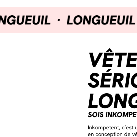
EUIL
·
LONGUEUIL UN
VÊT
SÉRI
LONG
SOIS INKOMP
Inkompetent, c’est u
en conception de vê