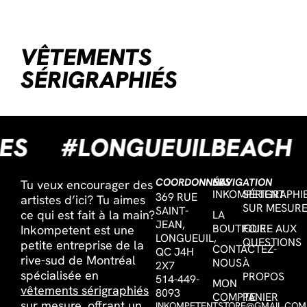
VÊTEMENTS
SÉRIGRAPHIÉS
SSES
#LONGUEUILBEAC
COORDONNÉES
NAVIGATION
Tu veux encourager des
INKOMPETENT
SÉRIGRAPHI
369 RUE
artistes d’ici? Tu aimes
SUR MESUR
SAINT-
ce qui est fait à la main?
LA
JEAN,
BOUTIQUE
FOIRE AUX
Inkompetent est une
LONGUEUIL,
QUESTIONS
petite entreprise de la
CONTACTEZ-
QC J4H
rive-sud de Montréal
NOUS
À
2X7
spécialisée en
PROPOS
514-449-
MON
vêtements sérigraphiés
8093
COMPTE
PANIER
sur mesure,
offrant un
INKOMPETENTSTORE@GMAIL.COM