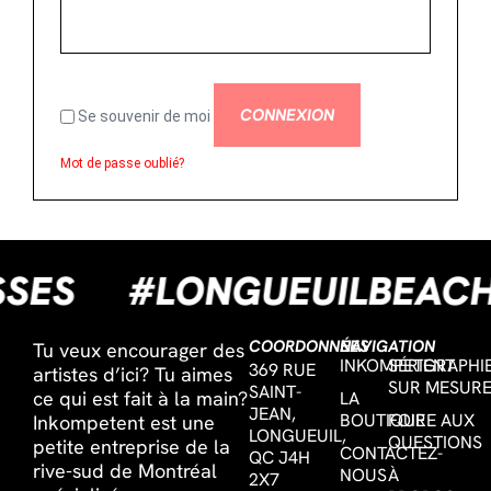
CONNEXION
Se souvenir de moi
Mot de passe oublié?
ISSES
#LONGUEUILBEA
COORDONNÉES
NAVIGATION
Tu veux encourager des
INKOMPETENT
SÉRIGRAPHI
369 RUE
artistes d’ici? Tu aimes
SUR MESUR
SAINT-
ce qui est fait à la main?
LA
JEAN,
BOUTIQUE
FOIRE AUX
Inkompetent est une
LONGUEUIL,
QUESTIONS
petite entreprise de la
CONTACTEZ-
QC J4H
rive-sud de Montréal
NOUS
À
2X7