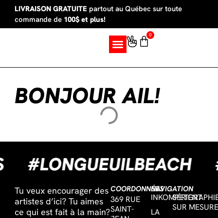
LIVRAISON GRATUITE
partout au Québec sur toute
commande de
100$ et plus!
0
SUR MESURE
BONJOUR AIL!
ES
#LONGUEUILBEACH
COORDONNÉES
NAVIGATION
Tu veux encourager des
INKOMPETENT
SÉRIGRAPHI
369 RUE
artistes d’ici? Tu aimes
SUR MESUR
SAINT-
ce qui est fait à la main?
LA