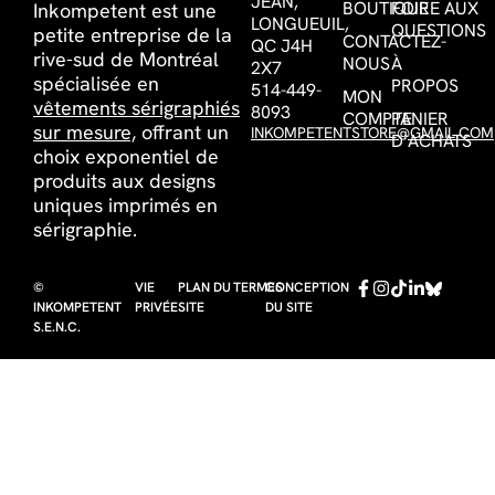
JEAN,
BOUTIQUE
FOIRE AUX
Inkompetent est une
LONGUEUIL,
QUESTIONS
petite entreprise de la
CONTACTEZ-
QC J4H
rive-sud de Montréal
NOUS
À
2X7
spécialisée en
PROPOS
514-449-
MON
vêtements sérigraphiés
8093
COMPTE
PANIER
sur mesure,
offrant un
INKOMPETENTSTORE@GMAIL.COM
D’ACHATS
choix exponentiel de
produits aux designs
uniques imprimés en
sérigraphie.
©
VIE
PLAN DU
TERMES
CONCEPTION
INKOMPETENT
PRIVÉE
SITE
DU SITE
S.E.N.C.