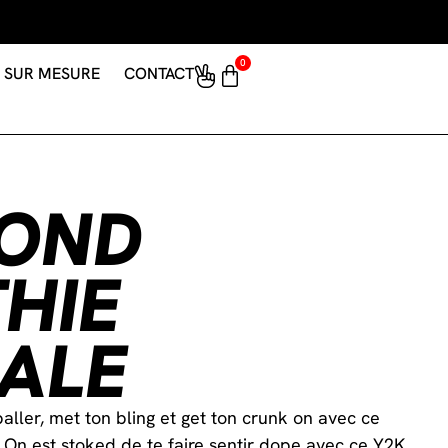
0
SUR MESURE
CONTACT
ROND
HIE
ALE
ller, met ton bling et get ton crunk on avec ce
 On est stoked de te faire sentir dope avec ce Y2K