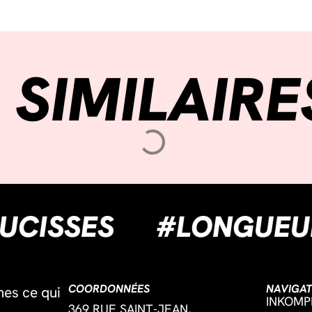
 SIMILAIRE
LESAUCISSES
#LON
COORDONNÉES
NAVIGAT
mes ce qui
INKOMP
369 RUE SAINT-JEAN,