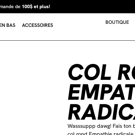
mmande de
100$ et plus!
BOUTIQUE
EN BAS
ACCESSOIRES
COL 
EMPAT
RADIC
Wasssuppp dawg! Fais ton ba
col rond Empathie radicale.