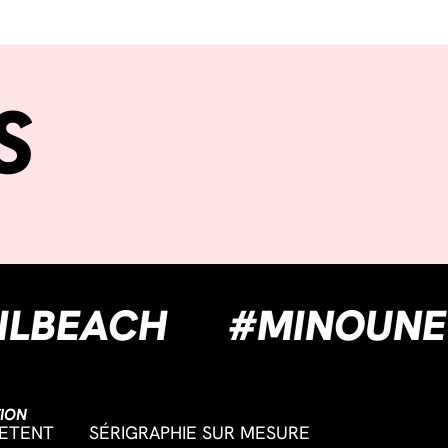
S
GUEUILBEACH
#MI
ION
ETENT
SÉRIGRAPHIE SUR MESURE