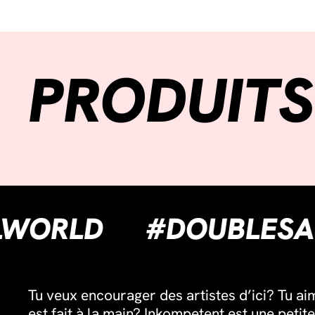
PRODUITS
UEUILWORLD
#DOUB
Tu veux encourager des artistes d’ici? Tu ai
est fait à la main? Inkompetent est une petite