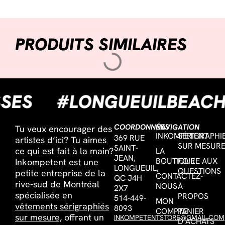
PRODUITS SIMILAIRES
ISSES
#LONGUEUILBEA
COORDONNÉES
NAVIGATION
Tu veux encourager des
INKOMPETENT
SÉRIGRAPHI
369 RUE
artistes d’ici? Tu aimes
SUR MESUR
SAINT-
ce qui est fait à la main?
LA
JEAN,
BOUTIQUE
FOIRE AUX
Inkompetent est une
LONGUEUIL,
QUESTIONS
petite entreprise de la
CONTACTEZ-
QC J4H
rive-sud de Montréal
NOUS
À
2X7
spécialisée en
PROPOS
514-449-
MON
vêtements sérigraphiés
8093
COMPTE
PANIER
sur mesure,
offrant un
INKOMPETENTSTORE@GMAIL.COM
D’ACHATS