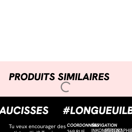
PRODUITS SIMILAIRES
ESAUCISSES
#LONGUEU
COORDONNÉES
NAVIGATION
Tu veux encourager des
INKOMPETENT
SÉRIGRAPHI
369 RUE