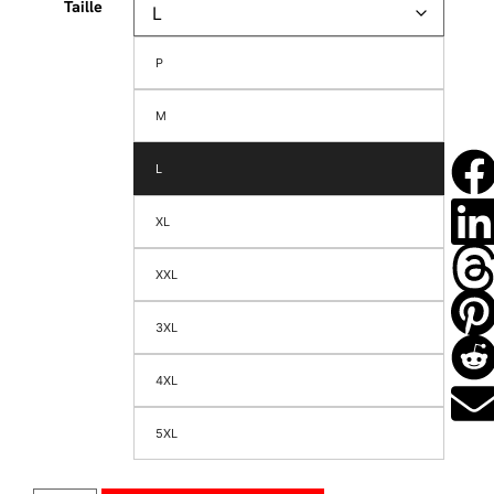
Taille
P
M
L
XL
XXL
3XL
4XL
5XL