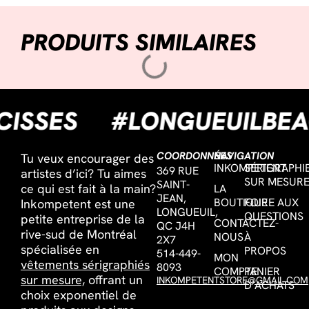
PRODUITS SIMILAIRES
UCISSES
#LONGUEUILB
COORDONNÉES
NAVIGATION
Tu veux encourager des
INKOMPETENT
SÉRIGRAPHI
369 RUE
artistes d’ici? Tu aimes
SUR MESUR
SAINT-
ce qui est fait à la main?
LA
JEAN,
BOUTIQUE
FOIRE AUX
Inkompetent est une
LONGUEUIL,
QUESTIONS
petite entreprise de la
CONTACTEZ-
QC J4H
rive-sud de Montréal
NOUS
À
2X7
spécialisée en
PROPOS
514-449-
MON
vêtements sérigraphiés
8093
COMPTE
PANIER
sur mesure,
offrant un
INKOMPETENTSTORE@GMAIL.COM
D’ACHATS
choix exponentiel de