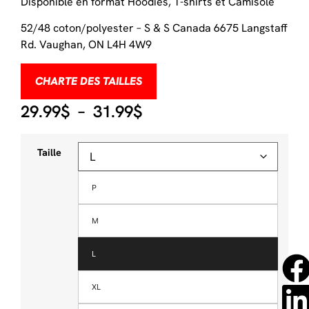
Disponible en format Hoodies, T-shirts et Camisole
52/48 coton/polyester – S & S Canada 6675 Langstaff
Rd. Vaughan, ON L4H 4W9
CHARTE DES TAILLES
29.99
$
–
31.99
$
Taille
P
M
L
XL