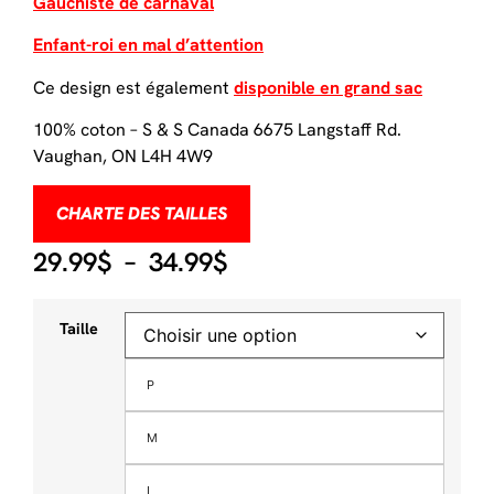
Gauchiste de carnaval
Enfant-roi en mal d’attention
Ce design est également
disponible en grand sac
100% coton – S & S Canada 6675 Langstaff Rd.
Vaughan, ON L4H 4W9
CHARTE DES TAILLES
29.99
$
–
34.99
$
Taille
P
M
L