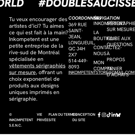
LWORLD
#DOUBLESAUCI
COORDONNÉES
NAVIGATION
Tu veux encourager des
INKOMPETENT
SÉRIGRAPHI
369 RUE
artistes d’ici? Tu aimes
SUR MESUR
SAINT-
ce qui est fait à la main?
LA
JEAN,
BOUTIQUE
FOIRE AUX
Inkompetent est une
LONGUEUIL,
QUESTIONS
petite entreprise de la
CONTACTEZ-
QC J4H
rive-sud de Montréal
NOUS
À
2X7
spécialisée en
PROPOS
514-449-
MON
vêtements sérigraphiés
8093
COMPTE
PANIER
sur mesure,
offrant un
INKOMPETENTSTORE@GMAIL.COM
D’ACHATS
choix exponentiel de
produits aux designs
uniques imprimés en
sérigraphie.
©
VIE
PLAN DU
TERMES
CONCEPTION
INKOMPETENT
PRIVÉE
SITE
DU SITE
S.E.N.C.