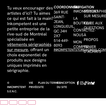
COORDONNÉES
NAVIGATION
Tu veux encourager des
INKOMPETENT
SÉRIGRAPHI
369 RUE
artistes d’ici? Tu aimes
SUR MESUR
SAINT-
ce qui est fait à la main?
LA
JEAN,
BOUTIQUE
FOIRE AUX
Inkompetent est une
LONGUEUIL,
QUESTIONS
petite entreprise de la
CONTACTEZ-
QC J4H
rive-sud de Montréal
NOUS
À
2X7
spécialisée en
PROPOS
514-449-
MON
vêtements sérigraphiés
8093
COMPTE
PANIER
sur mesure,
offrant un
INKOMPETENTSTORE@GMAIL.COM
D’ACHATS
choix exponentiel de
produits aux designs
uniques imprimés en
sérigraphie.
©
VIE
PLAN DU
TERMES
CONCEPTION
INKOMPETENT
PRIVÉE
SITE
DU SITE
S.E.N.C.