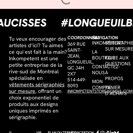
SAUCISSES
#LONGUEUI
COORDONNÉES
NAVIGATION
Tu veux encourager des
INKOMPETENT
SÉRIGRAPHI
369 RUE
artistes d’ici? Tu aimes
SUR MESUR
SAINT-
ce qui est fait à la main?
LA
JEAN,
BOUTIQUE
FOIRE AUX
Inkompetent est une
LONGUEUIL,
QUESTIONS
petite entreprise de la
CONTACTEZ-
QC J4H
rive-sud de Montréal
NOUS
À
2X7
spécialisée en
PROPOS
514-449-
MON
vêtements sérigraphiés
8093
COMPTE
PANIER
sur mesure,
offrant un
INKOMPETENTSTORE@GMAIL.COM
D’ACHATS
choix exponentiel de
produits aux designs
uniques imprimés en
sérigraphie.
©
VIE
PLAN DU
TERMES
CONCEPTION