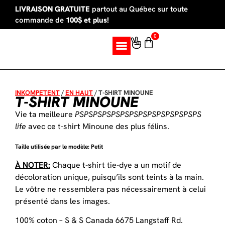
LIVRAISON GRATUITE
partout au Québec sur toute
commande de
100$ et plus!
0
SUR MESURE
INKOMPETENT
/
EN HAUT
/
T-SHIRT MINOUNE
T-SHIRT MINOUNE
Vie ta meilleure
PSPSPSPSPSPSPSPSPSPSPSPSPSPS
life
avec ce t-shirt Minoune des plus félins.
Taille utilisée par le modèle: Petit
À NOTER:
Chaque t-shirt tie-dye a un motif de
décoloration unique, puisqu’ils sont teints à la main.
Le vôtre ne ressemblera pas nécessairement à celui
présenté dans les images.
100% coton – S & S Canada 6675 Langstaff Rd.