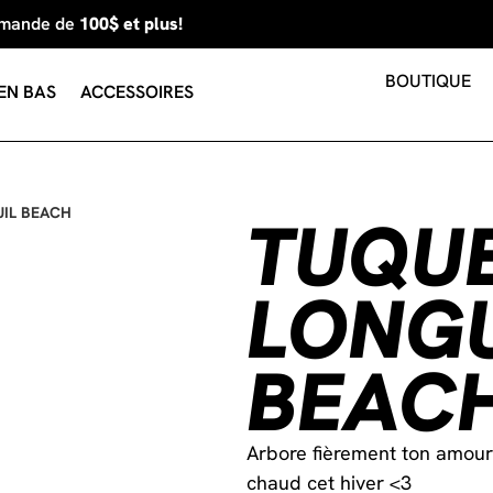
mmande de
100$ et plus!
BOUTIQUE
EN BAS
ACCESSOIRES
IL BEACH
TUQU
LONGU
BEAC
Arbore fièrement ton amour 
chaud cet hiver <3