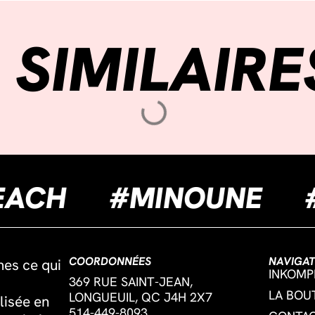
 SIMILAIRE
UILBEACH
#MINOU
COORDONNÉES
NAVIGAT
mes ce qui
INKOMP
369 RUE SAINT-JEAN,
LA BOU
LONGUEUIL, QC J4H 2X7
lisée en
514-449-8093