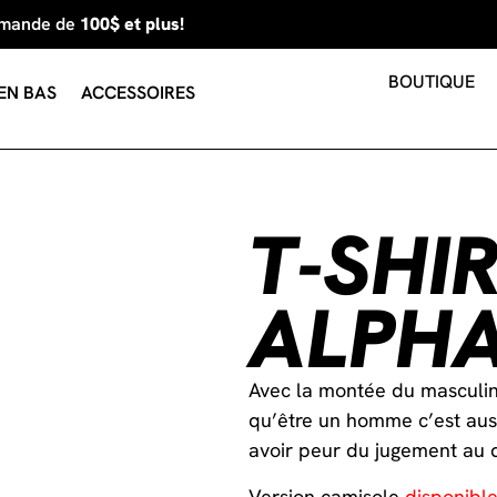
mmande de
100$ et plus!
BOUTIQUE
EN BAS
ACCESSOIRES
T-SHI
ALPH
Avec la montée du masculin
qu’être un homme c’est auss
avoir peur du jugement au d
Version camisole
disponible 