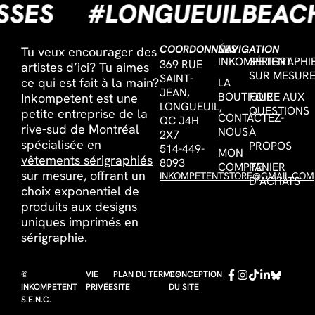
CISSES
#LONGUEUILBE
COORDONNÉES
NAVIGATION
Tu veux encourager des
INKOMPETENT
SÉRIGRAPHI
369 RUE
artistes d’ici? Tu aimes
SUR MESUR
SAINT-
ce qui est fait à la main?
LA
JEAN,
BOUTIQUE
FOIRE AUX
Inkompetent est une
LONGUEUIL,
QUESTIONS
petite entreprise de la
CONTACTEZ-
QC J4H
rive-sud de Montréal
NOUS
À
2X7
spécialisée en
PROPOS
514-449-
MON
vêtements sérigraphiés
8093
COMPTE
PANIER
sur mesure,
offrant un
INKOMPETENTSTORE@GMAIL.COM
D’ACHATS
choix exponentiel de
produits aux designs
uniques imprimés en
sérigraphie.
©
VIE
PLAN DU
TERMES
CONCEPTION
INKOMPETENT
PRIVÉE
SITE
DU SITE
S.E.N.C.