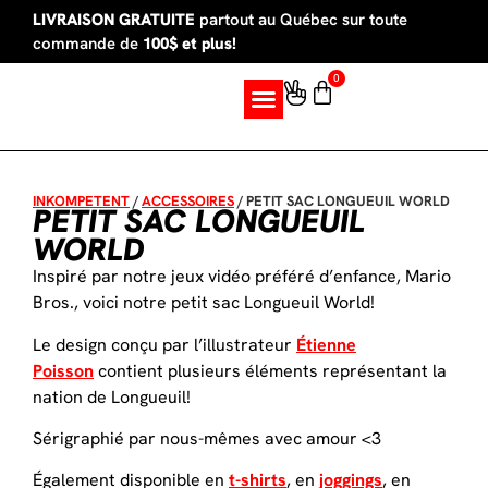
LIVRAISON GRATUITE
partout au Québec sur toute
commande de
100$ et plus!
0
SUR MESURE
INKOMPETENT
/
ACCESSOIRES
/
PETIT SAC LONGUEUIL WORLD
PETIT SAC LONGUEUIL
WORLD
Inspiré par notre jeux vidéo préféré d’enfance, Mario
Bros., voici notre petit sac Longueuil World!
Le design conçu par l’illustrateur
Étienne
Poisson
contient plusieurs éléments représentant la
nation de Longueuil!
Sérigraphié par nous-mêmes avec amour <3
Également disponible en
t-shirts
, en
joggings
, en