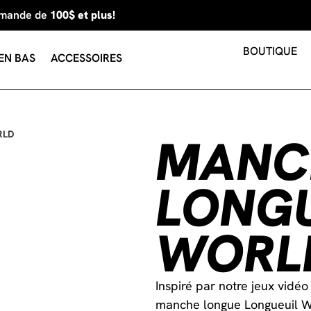
mmande de
100$ et plus!
BOUTIQUE
EN BAS
ACCESSOIRES
RLD
MANC
LONGU
WORL
Inspiré par notre jeux vidéo
manche longue Longueuil W