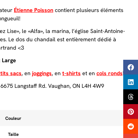
rateur
Étienne Poisson
contient plusieurs éléments
ongueuil!
 Lise», le «Alfa», la marina, l’église Saint-Antoine-
es. Le dos du chandail est entièrement dédié à
artrand <3
: Large
tits sacs
, en
joggings
, en
t-shirts
et en
cols ronds
!
 6675 Langstaff Rd. Vaughan, ON L4H 4W9
Couleur
Taille