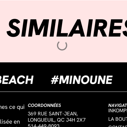
 SIMILAIRE
EUILBEACH
#MINOU
COORDONNÉES
NAVIGAT
mes ce qui
INKOMP
369 RUE SAINT-JEAN,
LA BOU
LONGUEUIL, QC J4H 2X7
lisée en
514-449-8093