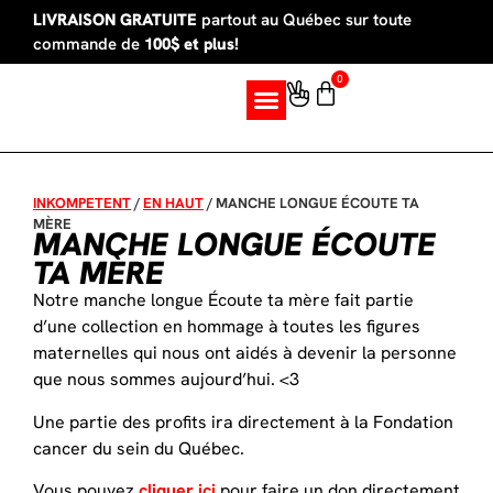
LIVRAISON GRATUITE
partout au Québec sur toute
commande de
100$ et plus!
0
SUR MESURE
INKOMPETENT
/
EN HAUT
/
MANCHE LONGUE ÉCOUTE TA
MÈRE
MANCHE LONGUE ÉCOUTE
TA MÈRE
Notre manche longue Écoute ta mère fait partie
d’une collection en hommage à toutes les figures
maternelles qui nous ont aidés à devenir la personne
que nous sommes aujourd’hui. <3
Une partie des profits ira directement à la Fondation
cancer du sein du Québec.
Vous pouvez
cliquer ici
pour faire un don directement