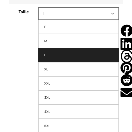
Taille
P
M
L
XL
XXL
3XL
4XL
5XL