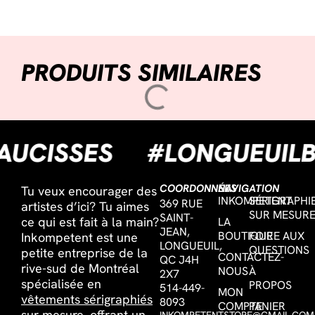
PRODUITS SIMILAIRES
ESAUCISSES
#LONGUEU
COORDONNÉES
NAVIGATION
Tu veux encourager des
INKOMPETENT
SÉRIGRAPHI
369 RUE
artistes d’ici? Tu aimes
SUR MESUR
SAINT-
ce qui est fait à la main?
LA
JEAN,
BOUTIQUE
FOIRE AUX
Inkompetent est une
LONGUEUIL,
QUESTIONS
petite entreprise de la
CONTACTEZ-
QC J4H
rive-sud de Montréal
NOUS
À
2X7
spécialisée en
PROPOS
514-449-
MON
vêtements sérigraphiés
8093
COMPTE
PANIER
sur mesure,
offrant un
INKOMPETENTSTORE@GMAIL.COM