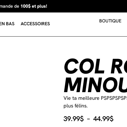
mmande de
100$ et plus!
BOUTIQUE
EN BAS
ACCESSOIRES
COL 
MINO
Vie ta meilleure PSPSPSPS
plus félins.
39.99
$
–
44.99
$