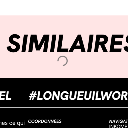
 SIMILAIRE
ULTUREL
#LONGUEUI
COORDONNÉES
NAVIGAT
mes ce qui
INKOMP