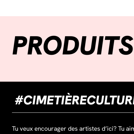
PRODUITS
RAIL
#CIMETIÈREC
Tu veux encourager des artistes d’ici? Tu ai