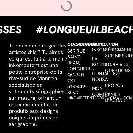
ISSES
#LONGUEUILBEA
COORDONNÉES
NAVIGATION
Tu veux encourager des
INKOMPETENT
SÉRIGRAPHI
369 RUE
artistes d’ici? Tu aimes
SUR MESUR
SAINT-
ce qui est fait à la main?
LA
JEAN,
BOUTIQUE
FOIRE AUX
Inkompetent est une
LONGUEUIL,
QUESTIONS
petite entreprise de la
CONTACTEZ-
QC J4H
rive-sud de Montréal
NOUS
À
2X7
spécialisée en
PROPOS
514-449-
MON
vêtements sérigraphiés
8093
COMPTE
PANIER
sur mesure,
offrant un
INKOMPETENTSTORE@GMAIL.COM
D’ACHATS
choix exponentiel de
produits aux designs
uniques imprimés en
sérigraphie.