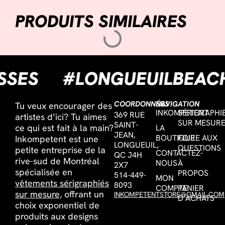
PRODUITS SIMILAIRES
CISSES
#LONGUEUILBE
COORDONNÉES
NAVIGATION
Tu veux encourager des
INKOMPETENT
SÉRIGRAPHI
369 RUE
artistes d’ici? Tu aimes
SUR MESUR
SAINT-
ce qui est fait à la main?
LA
JEAN,
BOUTIQUE
FOIRE AUX
Inkompetent est une
LONGUEUIL,
QUESTIONS
petite entreprise de la
CONTACTEZ-
QC J4H
rive-sud de Montréal
NOUS
À
2X7
spécialisée en
PROPOS
514-449-
MON
vêtements sérigraphiés
8093
COMPTE
PANIER
sur mesure,
offrant un
INKOMPETENTSTORE@GMAIL.COM
D’ACHATS
choix exponentiel de
produits aux designs