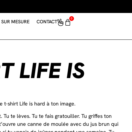
0
SUR MESURE
CONTACT
T LIFE IS
e t-shirt Life is hard à ton image.
. Tu te lèves. Tu te fais gratouiller. Tu griffes ton
 t’ouvre une canne de moulée avec du jus brun qui
e si tu venais de jeûner pendant une semaine. Tu