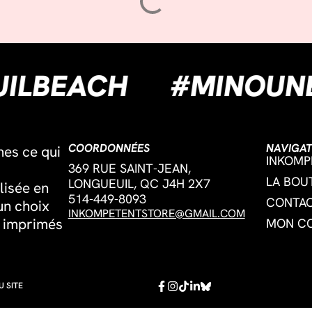
NGUEUILBEACH
#M
COORDONNÉES
NAVIGAT
mes ce qui
INKOMP
369 RUE SAINT-JEAN,
LA BOU
LONGUEUIL, QC J4H 2X7
lisée en
514-449-8093
CONTA
un choix
INKOMPETENTSTORE@GMAIL.COM
s imprimés
MON C
 SITE