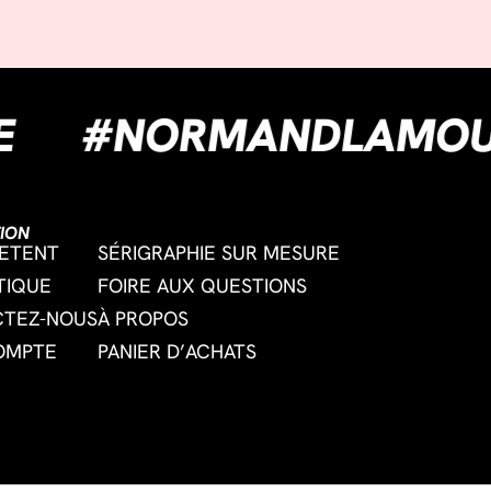
INOUNE
#NORMAND
ION
ETENT
SÉRIGRAPHIE SUR MESURE
TIQUE
FOIRE AUX QUESTIONS
CTEZ-NOUS
À PROPOS
OMPTE
PANIER D’ACHATS