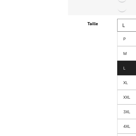
Taille
P
M
L
XL
XXL
3XL
4XL