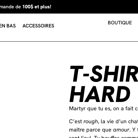
mmande de
100$ et plus!
BOUTIQUE
EN BAS
ACCESSOIRES
T-SHIR
HARD
Martyr que tu es, on a fait c
C’est
rough
, la vie d’un chat
maître parce que
amour
. Y
sent l’cul. Tu bouffes comm