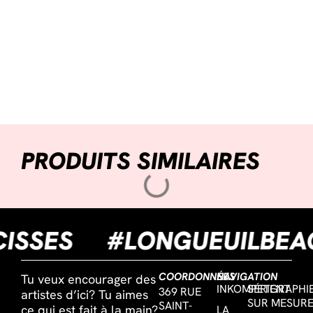
PRODUITS SIMILAIRES
UCISSES
#LONGUEUILB
COORDONNÉES
NAVIGATION
Tu veux encourager des
INKOMPETENT
SÉRIGRAPHI
369 RUE
artistes d’ici? Tu aimes
SUR MESUR
SAINT-
ce qui est fait à la main?
LA