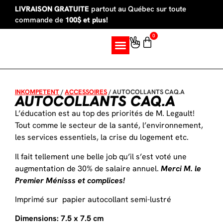
LIVRAISON GRATUITE
partout au Québec sur toute
commande de
100$ et plus!
0
SUR MESURE
INKOMPETENT
/
ACCESSOIRES
/
AUTOCOLLANTS CAQ.A
AUTOCOLLANTS CAQ.A
L’éducation est au top des priorités de M. Legault!
Tout comme le secteur de la santé, l’environnement,
les services essentiels, la crise du logement etc.
Il fait tellement une belle job qu’il s’est voté une
augmentation de 30% de salaire annuel.
Merci M. le
Premier Ménisss et complices!
Imprimé sur papier autocollant semi-lustré
Dimensions: 7.5 x 7.5 cm