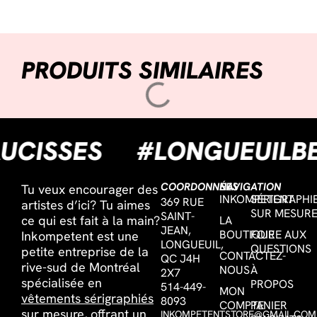
PRODUITS SIMILAIRES
SAUCISSES
#LONGUEUI
COORDONNÉES
NAVIGATION
Tu veux encourager des
INKOMPETENT
SÉRIGRAPHI
369 RUE
artistes d’ici? Tu aimes
SUR MESUR
SAINT-
ce qui est fait à la main?
LA
JEAN,
BOUTIQUE
FOIRE AUX
Inkompetent est une
LONGUEUIL,
QUESTIONS
petite entreprise de la
CONTACTEZ-
QC J4H
rive-sud de Montréal
NOUS
À
2X7
spécialisée en
PROPOS
514-449-
MON
vêtements sérigraphiés
8093
COMPTE
PANIER
sur mesure,
offrant un
INKOMPETENTSTORE@GMAIL.COM