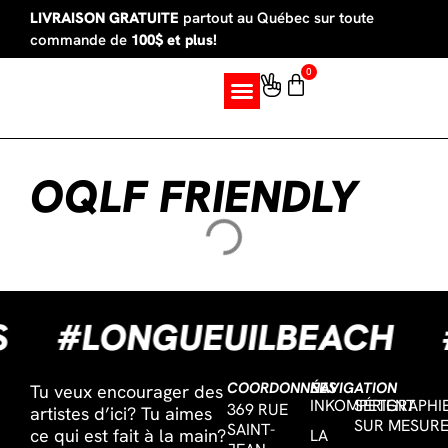
LIVRAISON GRATUITE
partout au Québec sur toute
commande de
100$ et plus!
0
SUR MESURE
OQLF FRIENDLY
ES
#LONGUEUILBEACH
COORDONNÉES
NAVIGATION
Tu veux encourager des
INKOMPETENT
SÉRIGRAPHI
369 RUE
artistes d’ici? Tu aimes
SUR MESUR
SAINT-
ce qui est fait à la main?
LA