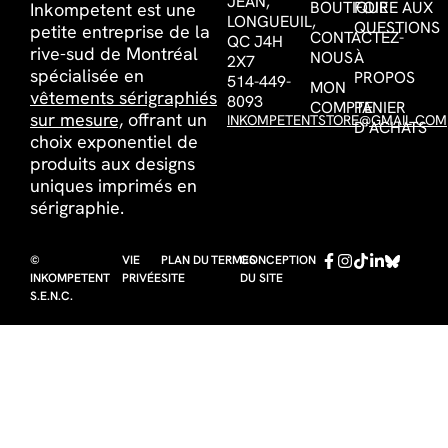
JEAN,
BOUTIQUE
FOIRE AUX
Inkompetent est une
LONGUEUIL,
QUESTIONS
petite entreprise de la
CONTACTEZ-
QC J4H
rive-sud de Montréal
NOUS
À
2X7
spécialisée en
PROPOS
514-449-
MON
vêtements sérigraphiés
8093
COMPTE
PANIER
sur mesure,
offrant un
INKOMPETENTSTORE@GMAIL.COM
D’ACHATS
choix exponentiel de
produits aux designs
uniques imprimés en
sérigraphie.
©
VIE
PLAN DU
TERMES
CONCEPTION
INKOMPETENT
PRIVÉE
SITE
DU SITE
S.E.N.C.