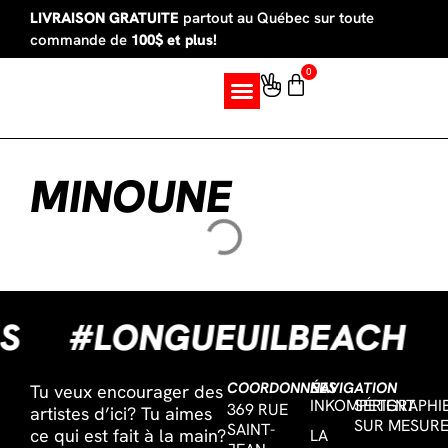
LIVRAISON GRATUITE
partout au Québec sur toute
commande de
100$ et plus!
0
SUR MESURE
MINOUNE
ES
#LONGUEUILBEACH
COORDONNÉES
NAVIGATION
Tu veux encourager des
INKOMPETENT
SÉRIGRAPHI
369 RUE
artistes d’ici? Tu aimes
SUR MESUR
SAINT-
ce qui est fait à la main?
LA