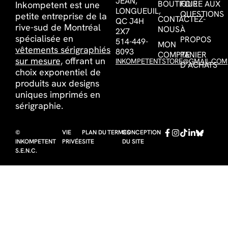
JEAN,
BOUTIQUE
FOIRE AUX
Inkompetent est une
LONGUEUIL,
QUESTIONS
petite entreprise de la
CONTACTEZ-
QC J4H
rive-sud de Montréal
NOUS
À
2X7
spécialisée en
PROPOS
514-449-
MON
vêtements sérigraphiés
8093
COMPTE
PANIER
sur mesure,
offrant un
INKOMPETENTSTORE@GMAIL.COM
D’ACHATS
choix exponentiel de
produits aux designs
uniques imprimés en
sérigraphie.
©
VIE
PLAN DU
TERMES
CONCEPTION
INKOMPETENT
PRIVÉE
SITE
DU SITE
S.E.N.C.