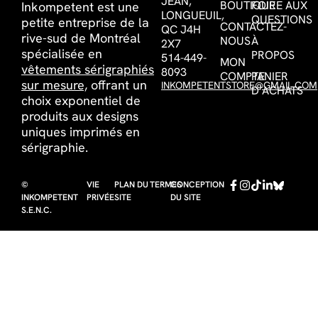
JEAN,
BOUTIQUE
FOIRE AUX
Inkompetent est une
LONGUEUIL,
QUESTIONS
petite entreprise de la
CONTACTEZ-
QC J4H
rive-sud de Montréal
NOUS
À
2X7
spécialisée en
PROPOS
514-449-
MON
vêtements sérigraphiés
8093
COMPTE
PANIER
sur mesure,
offrant un
INKOMPETENTSTORE@GMAIL.COM
D’ACHATS
choix exponentiel de
produits aux designs
uniques imprimés en
sérigraphie.
©
VIE
PLAN DU
TERMES
CONCEPTION
INKOMPETENT
PRIVÉE
SITE
DU SITE
S.E.N.C.