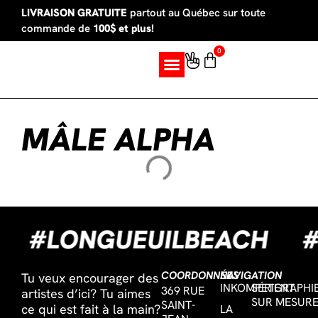
LIVRAISON GRATUITE
partout au Québec sur toute
commande de
100$ et plus!
0
SUR MESURE
MÂLE ALPHA
S
#LONGUEUILBEACH
COORDONNÉES
NAVIGATION
Tu veux encourager des
INKOMPETENT
SÉRIGRAPHI
369 RUE
artistes d’ici? Tu aimes
SUR MESUR
SAINT-
ce qui est fait à la main?
LA